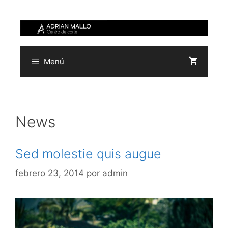
Saltar
al
contenido
Menú
News
Sed molestie quis augue
febrero 23, 2014
por
admin