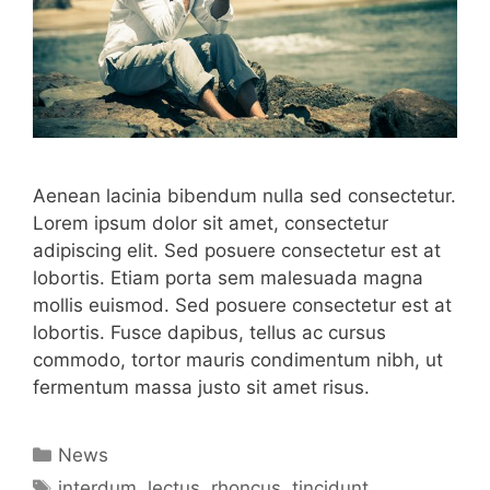
Aenean lacinia bibendum nulla sed consectetur.
Lorem ipsum dolor sit amet, consectetur
adipiscing elit. Sed posuere consectetur est at
lobortis. Etiam porta sem malesuada magna
mollis euismod. Sed posuere consectetur est at
lobortis. Fusce dapibus, tellus ac cursus
commodo, tortor mauris condimentum nibh, ut
fermentum massa justo sit amet risus.
Categorías
News
Etiquetas
interdum
,
lectus
,
rhoncus
,
tincidunt