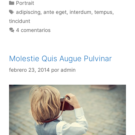
Categorías
Portrait
Etiquetas
adipiscing
,
ante eget
,
interdum
,
tempus
,
tincidunt
4 comentarios
Molestie Quis Augue Pulvinar
febrero 23, 2014
por
admin