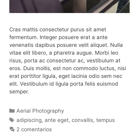
Cras mattis consectetur purus sit amet
fermentum. Integer posuere erat a ante
venenatis dapibus posuere velit aliquet. Nulla
vitae elit libero, a pharetra augue. Morbi leo
risus, porta ac consectetur ac, vestibulum at
eros. Duis mollis, est non commodo luctus, nisi
erat porttitor ligula, eget lacinia odio sem nec
elit. Vestibulum id ligula porta felis euismod
semper.
Categorías
Aerial Photography
Etiquetas
adipiscing
,
ante eget
,
convallis
,
tempus
2 comentarios