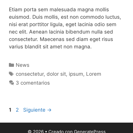
Etiam porta sem malesuada magna mollis
euismod. Duis mollis, est non commodo luctus,
nisi erat porttitor ligula, eget lacinia odio sem
nec elit. Aenean lacinia bibendum nulla sed
consectetur. Maecenas sed diam eget risus
varius blandit sit amet non magna.
Categorías
News
Etiquetas
consectetur
,
dolor sit
,
ipsum
,
Lorem
3 comentarios
Página
Página
1
2
Siguiente
→
© 2026
• Creado con
GeneratePress