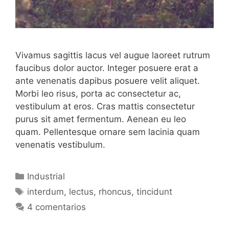
Vivamus sagittis lacus vel augue laoreet rutrum
faucibus dolor auctor. Integer posuere erat a
ante venenatis dapibus posuere velit aliquet.
Morbi leo risus, porta ac consectetur ac,
vestibulum at eros. Cras mattis consectetur
purus sit amet fermentum. Aenean eu leo
quam. Pellentesque ornare sem lacinia quam
venenatis vestibulum.
Categorías
Industrial
Etiquetas
interdum
,
lectus
,
rhoncus
,
tincidunt
4 comentarios