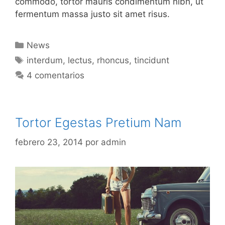
commodo, tortor mauris condimentum nibh, ut
fermentum massa justo sit amet risus.
Categorías
News
Etiquetas
interdum
,
lectus
,
rhoncus
,
tincidunt
4 comentarios
Tortor Egestas Pretium Nam
febrero 23, 2014
por
admin