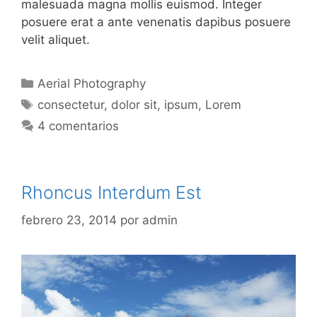
malesuada magna mollis euismod. Integer
posuere erat a ante venenatis dapibus posuere
velit aliquet.
Categorías
Aerial Photography
Etiquetas
consectetur
,
dolor sit
,
ipsum
,
Lorem
4 comentarios
Rhoncus Interdum Est
febrero 23, 2014
por
admin